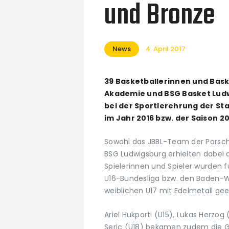
und Bronze
News
4. April 2017
39 Basketballerinnen und Bask
Akademie und BSG Basket Lu
bei der Sportlerehrung der St
im Jahr 2016 bzw. der Saison 2
Sowohl das JBBL-Team der Porsch
BSG Ludwigsburg erhielten dabei 
Spielerinnen und Spieler wurden f
U16-Bundesliga bzw. den Baden-Wü
weiblichen U17 mit Edelmetall gee
Ariel Hukporti (U15), Lukas Herzo
Seric (U18) bekamen zudem die Go