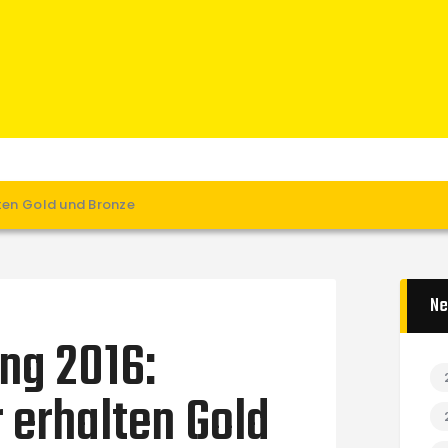
Home
News
Verein
Teams W
Teams M
Spielbetrieb
lten Gold und Bronze
Unterstützen
Links
Ne
ng 2016:
 erhalten Gold