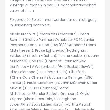
künftige Aufgaben in der U18-Nationalmannschaft
zu empfehlen.
Folgende 20 Spielerinnen wurden für den Lehrgang
in Heidelberg nominiert:
Nicole Brochlitz (ChemCats Chemnitz), Frieda
Bühner (GiroLive Panthers Osnabrück/OSC Junior
Panthers), Lena Dziuba (TSV 1883 Grünberg/Team
Mittelhessen), Praise Egharevba (Nottingham
Wildcats/TS Jahn Müchen), Talena Fackler (TS Jahn
München), Lina Falk (Eintracht Braunschweig
LionPride/MTV Wolfenbüttel/Girls Baskets Bs-Wf),
Hilke Feldrappe (TuS Lichterfelde), Lilli Frölich
(ChemCats Chemnitz), Johanna Gerlinger (USC
Freiburg), Paula Graichen (TS Jahn München), Elisa
Mevius (TSV 1883 Grünberg/Team
Mittelhessen/Bender Baskets Grünberg), Olivia
Okpara (Rhein Stars Köln/SG Bergische
Löwen/RheinStars Ladies Hürth), Martha Pietsch
(TuS Lichterfelde), Lina Sontag (TuS Lichterfelde),