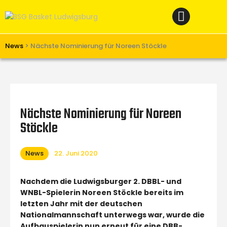
Home
News
Verein
News
>
Nächste Nominierung für Noreen Stöckle
Teams W
Teams M
Spielbetrieb
Nächste Nominierung für Noreen
Unterstützen
Stöckle
Links
News
22. Juni 2020
Nachdem die Ludwigsburger 2. DBBL- und
WNBL-Spielerin Noreen Stöckle bereits im
letzten Jahr mit der deutschen
Nationalmannschaft unterwegs war, wurde die
Aufbauspielerin nun erneut für eine DBB-