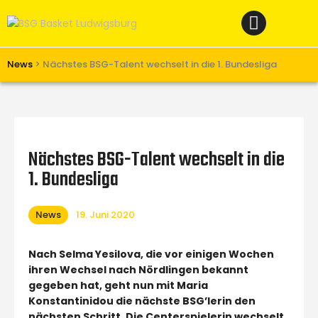
Home
News
Verein
News
>
Nächstes BSG-Talent wechselt in die 1. Bundesliga
Teams W
Teams M
Spielbetrieb
Nächstes BSG-Talent wechselt in die
Unterstützen
1. Bundesliga
Links
News
19. Juni 2020
Nach Selma Yesilova, die vor einigen Wochen
ihren Wechsel nach Nördlingen bekannt
gegeben hat, geht nun mit Maria
Konstantinidou die nächste BSG’lerin den
nächsten Schritt. Die Centerspielerin wechselt