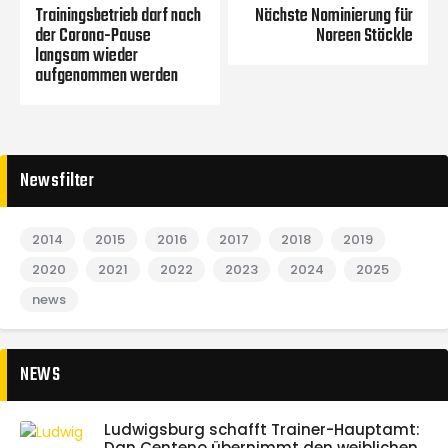
Trainingsbetrieb darf nach
Nächste Nominierung für
der Corona-Pause
Noreen Stöckle
langsam wieder
aufgenommen werden
Newsfilter
2014
2015
2016
2017
2018
2019
2020
2021
2022
2023
2024
2025
news
NEWS
Ludwigsburg schafft Trainer-Hauptamt:
Dan Centeno übernimmt den weiblichen