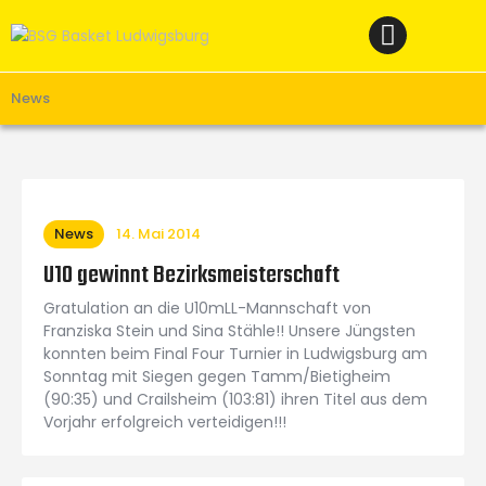
Home
News
Verein
News
Teams W
Teams M
Spielbetrieb
News
14. Mai 2014
Unterstützen
U10 gewinnt Bezirksmeisterschaft
Links
Gratulation an die U10mLL-Mannschaft von
Franziska Stein und Sina Stähle!! Unsere Jüngsten
konnten beim Final Four Turnier in Ludwigsburg am
Sonntag mit Siegen gegen Tamm/Bietigheim
(90:35) und Crailsheim (103:81) ihren Titel aus dem
Vorjahr erfolgreich verteidigen!!!